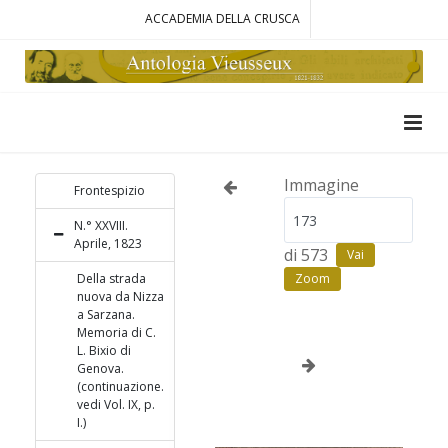
ACCADEMIA DELLA CRUSCA
Immagine
Frontespizio
N.° XXVIII.
Aprile, 1823
di 573
Vai
Della strada
Zoom
nuova da Nizza
a Sarzana.
Memoria di C.
L. Bixio di
Genova.
(continuazione.
vedi Vol. IX, p.
I.)