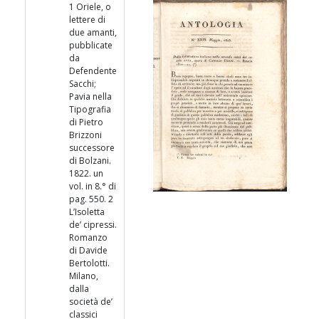
1 Oriele, o
lettere di
due amanti,
pubblicate
da
Defendente
Sacchi;
Pavia nella
Tipografia
di Pietro
Brizzoni
successore
di Bolzani.
1822. un
vol. in 8.° di
pag. 550. 2
L’Isoletta
de’ cipressi.
Romanzo
di Davide
Bertolotti.
Milano,
dalla
società de’
classici