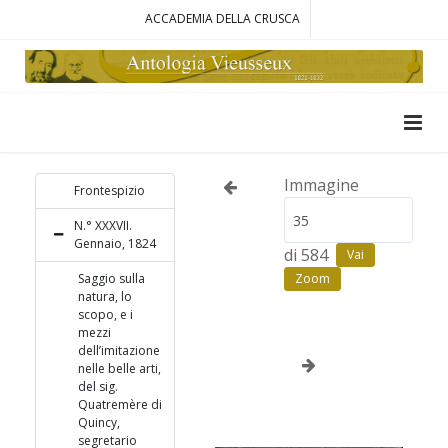
ACCADEMIA DELLA CRUSCA
Immagine
Frontespizio
N.° XXXVII.
Gennaio, 1824
di 584
Vai
Saggio sulla
Zoom
natura, lo
scopo, e i
mezzi
dell’imitazione
nelle belle arti,
del sig.
Quatremère di
Quincy,
segretario