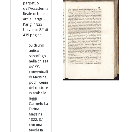
perpetuo
dell’Accademia
Reale di belle
arti a Parigi. -
Parigi, 1823.
Un vol. in 8.° di
435 pagine
Su di uno
antico
sarcofago
nella chiesa
de’ PP.
conventuali
di Messina;
pochi cenni
del dottore
in ambe le
leggi
Carmelo La
Farina.
Messina,
1822. 8.°
con una
tavola in