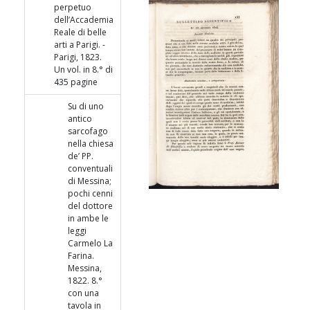
perpetuo
dell’Accademia
Reale di belle
arti a Parigi. -
Parigi, 1823.
Un vol. in 8.° di
435 pagine
Su di uno
antico
sarcofago
nella chiesa
de’ PP.
conventuali
di Messina;
pochi cenni
del dottore
in ambe le
leggi
Carmelo La
Farina.
Messina,
1822. 8.°
con una
tavola in