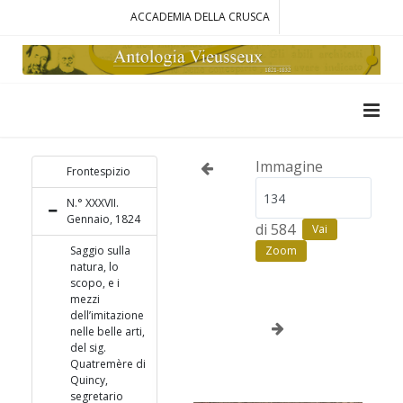
ACCADEMIA DELLA CRUSCA
Immagine
Frontespizio
N.° XXXVII.
Gennaio, 1824
di 584
Vai
Saggio sulla
Zoom
natura, lo
scopo, e i
mezzi
dell’imitazione
nelle belle arti,
del sig.
Quatremère di
Quincy,
segretario