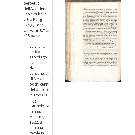
perpetuo
dell’Accademia
Reale di belle
arti a Parigi. -
Parigi, 1823.
Un vol. in 8.° di
435 pagine
Su di uno
antico
sarcofago
nella chiesa
de’ PP.
conventuali
di Messina;
pochi cenni
del dottore
in ambe le
leggi
Carmelo La
Farina.
Messina,
1822. 8.°
con una
tavola in