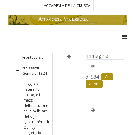
ACCADEMIA DELLA CRUSCA
Immagine
Frontespizio
N.° XXXVII.
Gennaio, 1824
di 584
Vai
Saggio sulla
Zoom
natura, lo
scopo, e i
mezzi
dell’imitazione
nelle belle arti,
del sig.
Quatremère di
Quincy,
segretario