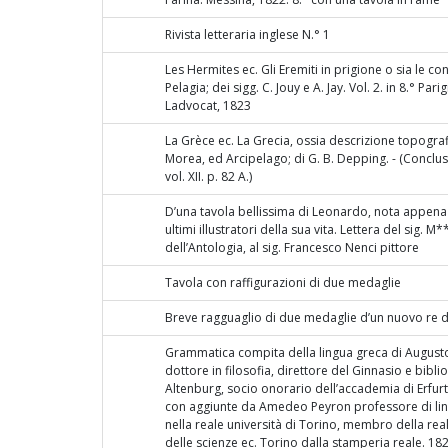
Rivista letteraria inglese N.° 1
Les Hermites ec. Gli Eremiti in prigione o sia le con
Pelagia; dei sigg. C. Jouy e A. Jay. Vol. 2. in 8.° Pari
Ladvocat, 1823
La Grèce ec. La Grecia, ossia descrizione topografi
Morea, ed Arcipelago; di G. B. Depping. - (Conclus
vol. XII. p. 82 A.)
D’una tavola bellissima di Leonardo, nota appena
ultimi illustratori della sua vita. Lettera del sig. 
dell’Antologia, al sig. Francesco Nenci pittore
Tavola con raffigurazioni di due medaglie
Breve ragguaglio di due medaglie d’un nuovo re d
Grammatica compita della lingua greca di August
dottore in filosofia, direttore del Ginnasio e bibli
Altenburg, socio onorario dell’accademia di Erfurt
con aggiunte da Amedeo Peyron professore di lin
nella reale università di Torino, membro della re
delle scienze ec. Torino dalla stamperia reale. 1823.