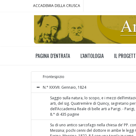
ACCADEMIA DELLA CRUSCA
PAGINA D'ENTRATA
L'ANTOLOGIA
IL PROGET
Frontespizio
N.° XXXVII. Gennaio, 1824
Saggio sulla natura, lo scopo, e i mezzi dell’imitaz
arti, del sig. Quatremère di Quincy, segretario pe
dell’Accademia Reale di belle arti a Parigi. - Parigi,
8.° di 435 pagine
Su di uno antico sarcofago nella chiesa de’ PP. con
Messina; pochi cenni del dottore in ambe le leggi
Farina. Messina, 1822. 8.° con una tavola in rame