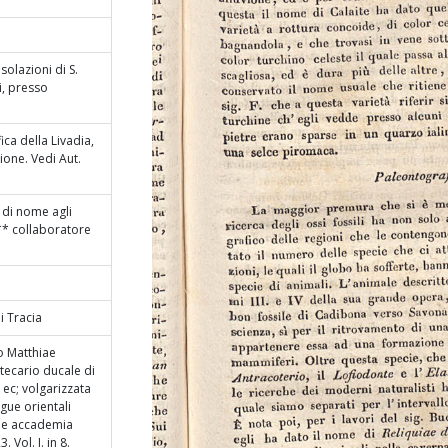
solazioni di S.
gi, presso
ca della Livadia,
ione. Vedi Aut.
 di nome agli
M*** collaboratore
i Tracia
o Matthiae
otecario ducale di
 ec; volgarizzata
gue orientali
ale accademia
 Vol. I. in 8.