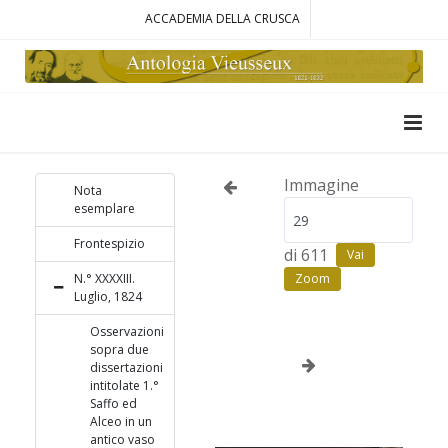
ACCADEMIA DELLA CRUSCA
Immagine
Nota
esemplare
Frontespizio
di 611
Vai
N.° XXXXIII.
Zoom
Luglio, 1824
Osservazioni
sopra due
dissertazioni
intitolate 1.°
Saffo ed
Alceo in un
antico vaso