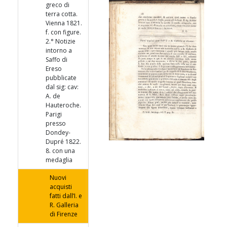
greco di
terra cotta.
Vienna 1821.
f. con figure.
2.° Notizie
intorno a
Saffo di
Ereso
pubblicate
dal sig: cav:
A. de
Hauteroche.
Parigi
presso
Dondey-
Dupré 1822.
8. con una
medaglia
Nuovi
acquisti
fatti dall’I. e
R. Galleria
di Firenze