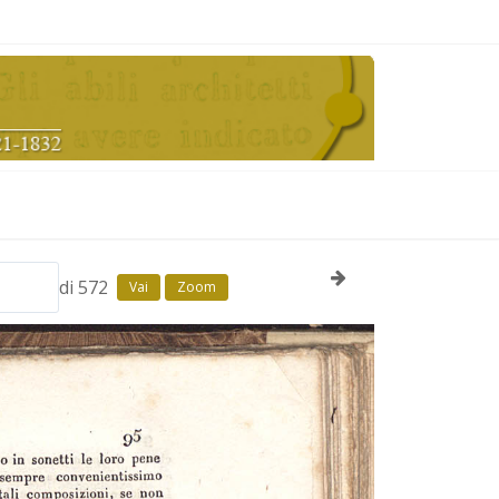
di 572
Vai
Zoom