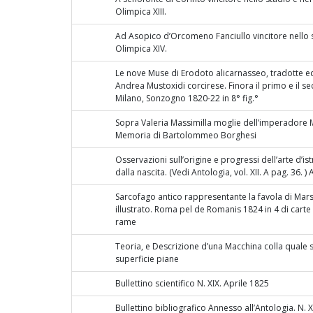
Olimpica XIII.
Ad Asopico d’Orcomeno Fanciullo vincitore nello
Olimpica XIV.
Le nove Muse di Erodoto alicarnasseo, tradotte ed
Andrea Mustoxidi corcirese. Finora il primo e il 
Milano, Sonzogno 1820-22 in 8° fig.°
Sopra Valeria Massimilla moglie dell’imperadore 
Memoria di Bartolommeo Borghesi
Osservazioni sull’origine e progressi dell’arte d’is
dalla nascita. (Vedi Antologia, vol. XII. A pag. 36. ) A
Sarcofago antico rappresentante la favola di Mar
illustrato. Roma pel de Romanis 1824 in 4 di carte 
rame
Teoria, e Descrizione d’una Macchina colla quale 
superficie piane
Bullettino scientifico N. XIX. Aprile 1825
Bullettino bibliografico Annesso all’Antologia. N. 