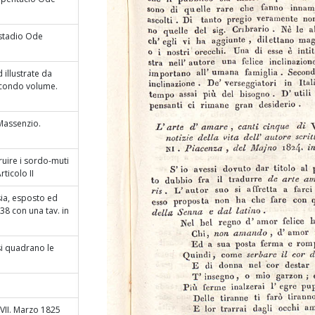
 stadio Ode
 illustrate da
secondo volume.
Massenzio.
truire i sordo-muti
rticolo II
sia, esposto ed
38 con una tav. in
si quadrano le
XVII. Marzo 1825