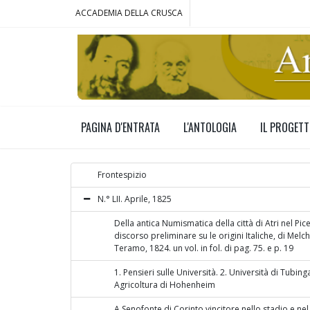
ACCADEMIA DELLA CRUSCA
PAGINA D'ENTRATA
L'ANTOLOGIA
IL PROGET
Frontespizio
N.° LII. Aprile, 1825
Della antica Numismatica della città di Atri nel Pi
discorso preliminare su le origini Italiche, di Melch
Teramo, 1824. un vol. in fol. di pag. 75. e p. 19
1. Pensieri sulle Università. 2. Università di Tubinga.
Agricoltura di Hohenheim
A Senofonte di Corinto vincitore nello stadio e ne