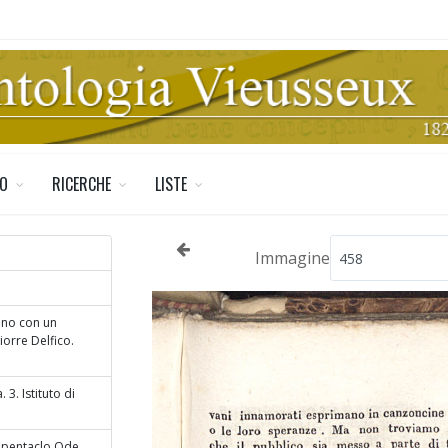
TO
RICERCHE
LISTE
Immagine
ceno con un
iorre Delfico.
 3. Istituto di
l pentaclo Ode