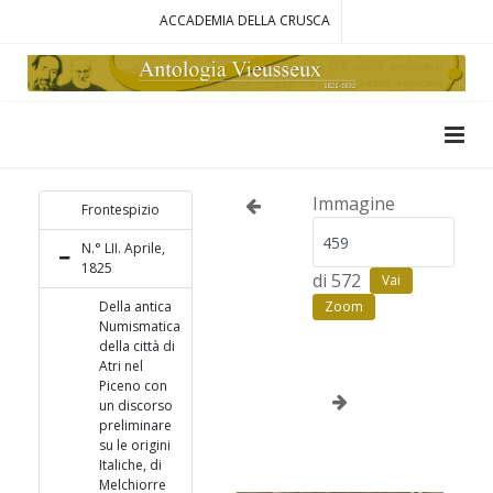
ACCADEMIA DELLA CRUSCA
Immagine
Frontespizio
N.° LII. Aprile,
1825
di 572
Vai
Della antica
Zoom
Numismatica
della città di
Atri nel
Piceno con
un discorso
preliminare
su le origini
Italiche, di
Melchiorre