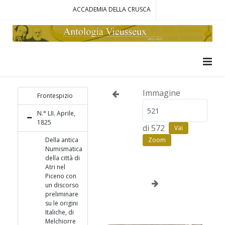
ACCADEMIA DELLA CRUSCA
Immagine
Frontespizio
N.° LII. Aprile,
1825
di 572
Vai
Della antica
Zoom
Numismatica
della città di
Atri nel
Piceno con
un discorso
preliminare
su le origini
Italiche, di
Melchiorre