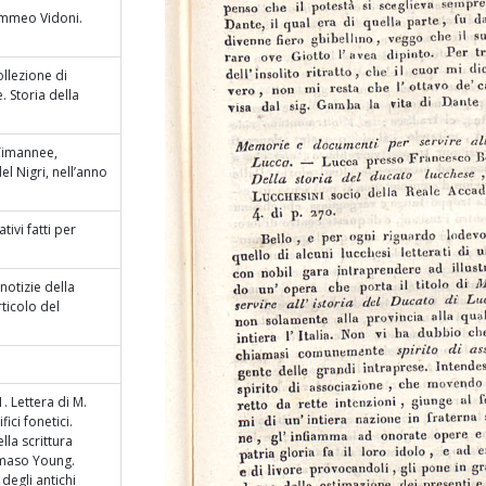
ommeo Vidoni.
ollezione di
. Storia della
 Timannee,
l Nigri, nell’anno
ativi fatti per
notizie della
rticolo del
. Lettera di M.
ici fonetici.
lla scrittura
mmaso Young.
degli antichi