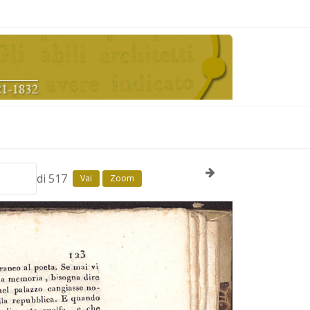
di 517
Vai
Zoom