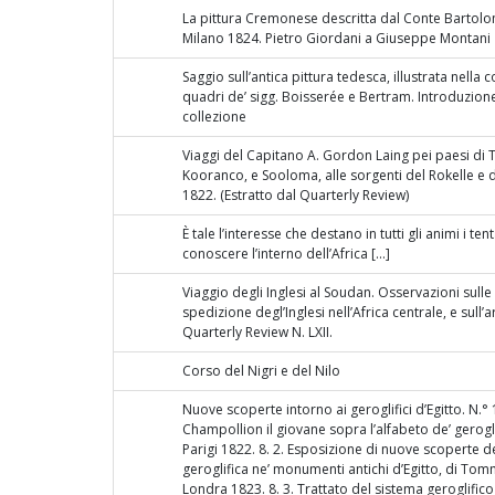
La pittura Cremonese descritta dal Conte Bartol
Milano 1824. Pietro Giordani a Giuseppe Montani
Saggio sull’antica pittura tedesca, illustrata nella c
quadri de’ sigg. Boisserée e Bertram. Introduzione
collezione
Viaggi del Capitano A. Gordon Laing pei paesi di
Kooranco, e Sooloma, alle sorgenti del Rokelle e de
1822. (Estratto dal Quarterly Review)
È tale l’interesse che destano in tutti gli animi i tent
conoscere l’interno dell’Africa […]
Viaggio degli Inglesi al Soudan. Osservazioni sulle 
spedizione degl’Inglesi nell’Africa centrale, e sull’a
Quarterly Review N. LXII.
Corso del Nigri e del Nilo
Nuove scoperte intorno ai geroglifici d’Egitto. N.° 1
Champollion il giovane sopra l’alfabeto de’ geroglif
Parigi 1822. 8. 2. Esposizione di nuove scoperte de
geroglifica ne’ monumenti antichi d’Egitto, di To
Londra 1823. 8. 3. Trattato del sistema geroglifico 