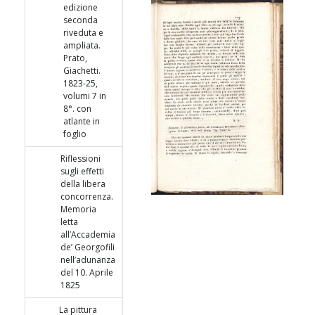
edizione
seconda
riveduta e
ampliata.
Prato,
Giachetti.
1823-25,
volumi 7 in
8°. con
atlante in
foglio
Riflessioni
sugli effetti
della libera
concorrenza.
Memoria
letta
all’Accademia
de’ Georgofili
nell’adunanza
del 10. Aprile
1825
La pittura