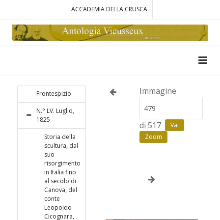
ACCADEMIA DELLA CRUSCA
Immagine
Frontespizio
N.° LV. Luglio,
1825
di 517
Vai
Storia della
Zoom
scultura, dal
suo
risorgimento
in Italia fino
al secolo di
Canova, del
conte
Leopoldo
Cicognara,