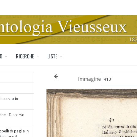
TO
RICERCHE
LISTE
Immagine
mico suo in
ione - Discorso
elli di paglia in
 dannoso il