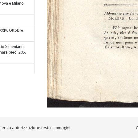
enova e Milano
 XXIV. Ottobre
orio Ximeniano
 mare piedi 205.
primo ufficiale
terno, consigliere
io privato di S. M.
° di pag. 329
bblica d’Haiti
dice rescripto
senza autorizzazione testi e immagini
C
o Maio
Symmachi