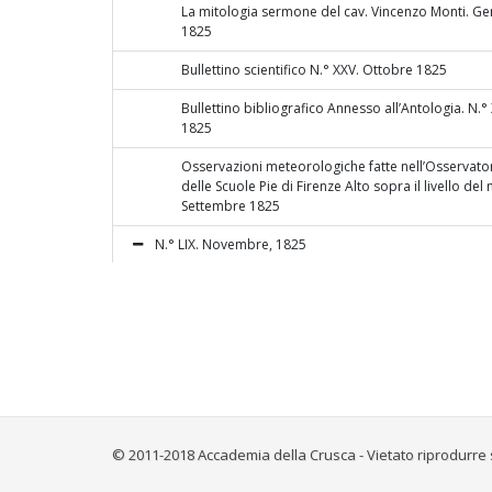
La mitologia sermone del cav. Vincenzo Monti. G
1825
Bullettino scientifico N.° XXV. Ottobre 1825
Bullettino bibliografico Annesso all’Antologia. N.°
1825
Osservazioni meteorologiche fatte nell’Osservat
delle Scuole Pie di Firenze Alto sopra il livello del
Settembre 1825
N.° LIX. Novembre, 1825
Storia di Sardegna, del cav. Don Giuseppe Manno 
nella reale secreteria di Stato per gli affari dell’in
nel S. supremo R. consiglio di Sardegna, e segretar
Tomo primo. Torino per Alliana e Paravia 1823. 8.
Notizia storica dell’Isola di San-Domingo, ora repu
(Traduzione dal francese)
Iuris civilis anteiustinianei reliquiae ineditae ex co
© 2011-2018 Accademia della Crusca - Vietato riprodurre 
bibliothecae pontificiae vaticanae, curante Angel
bibliothecae eiusdem praefecto. Si aggiungono. 