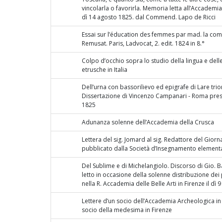
vincolarla o favorirla. Memoria letta all’Accademia 
dì 14 agosto 1825. dal Commend. Lapo de Ricci
Essai sur l’éducation des femmes par mad. la co
Remusat. Paris, Ladvocat, 2. edit. 1824 in 8.°
Colpo d’occhio sopra lo studio della lingua e delle
etrusche in Italia
Dell’urna con bassorilievo ed epigrafe di Lare trio
Dissertazione di Vincenzo Campanari - Roma pres
1825
Adunanza solenne dell’Accademia della Crusca
Lettera del sig. Jomard al sig. Redattore del Giorn
pubblicato dalla Società d’Insegnamento elementa
Del Sublime e di Michelangiolo. Discorso di Gio. Ba
letto in occasione della solenne distribuzione dei 
nella R. Accademia delle Belle Arti in Firenze il dì
Lettere d’un socio dell’Accademia Archeologica in
socio della medesima in Firenze