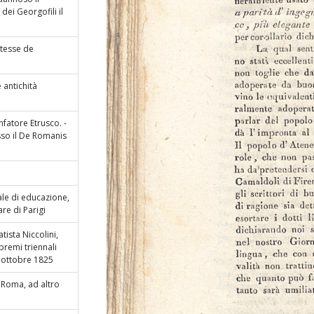
dei Georgofili il
mtesse de
 antichità
nfatore Etrusco. -
so il De Romanis
ale di educazione,
re di Parigi
tista Niccolini,
premi triennali
 9 ottobre 1825
 Roma, ad altro