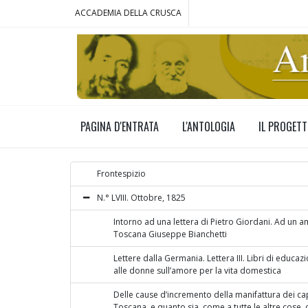
ACCADEMIA DELLA CRUSCA
PAGINA D'ENTRATA
L'ANTOLOGIA
IL PROGET
Frontespizio
N.° LVIII. Ottobre, 1825
Intorno ad una lettera di Pietro Giordani. Ad un a
Toscana Giuseppe Bianchetti
Lettere dalla Germania. Lettera III. Libri di educaz
alle donne sull’amore per la vita domestica
Delle cause d’incremento della manifattura dei capp
Toscana, e quanto sia, come a tutte le altre cose,