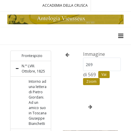
ACCADEMIA DELLA CRUSCA
Immagine
Frontespizio
N.° LVIII.
Ottobre, 1825
di 569
Vai
Intorno ad
Zoom
una lettera
di Pietro
Giordani.
Ad un
amico suo
in Toscana
Giuseppe
Bianchetti