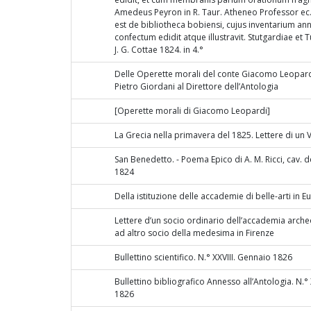
Amedeus Peyron in R. Taur. Atheneo Professor ec
est de bibliotheca bobiensi, cujus inventarium a
confectum edidit atque illustravit. Stutgardiae et T
J. G. Cottae 1824. in 4.°
Delle Operette morali del conte Giacomo Leopard
Pietro Giordani al Direttore dell’Antologia
[Operette morali di Giacomo Leopardi]
La Grecia nella primavera del 1825. Lettere di un 
San Benedetto. - Poema Epico di A. M. Ricci, cav. del
1824
Della istituzione delle accademie di belle-arti in 
Lettere d’un socio ordinario dell’accademia arch
ad altro socio della medesima in Firenze
Bullettino scientifico. N.° XXVIII. Gennaio 1826
Bullettino bibliografico Annesso all’Antologia. N.°
1826