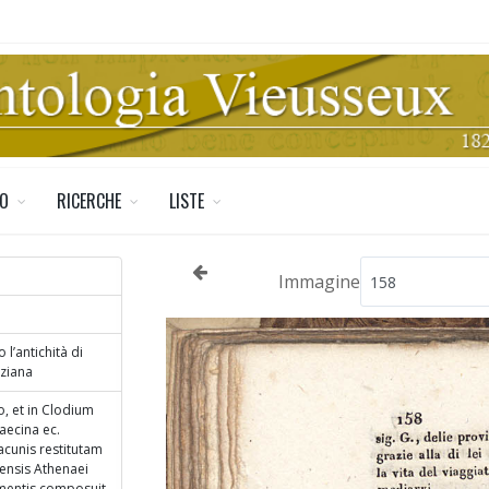
TO
RICERCHE
LISTE
Immagine
l’antichità di
nziana
o, et in Clodium
aecina ec.
acunis restitutam
ensis Athenaei
mentis composuit