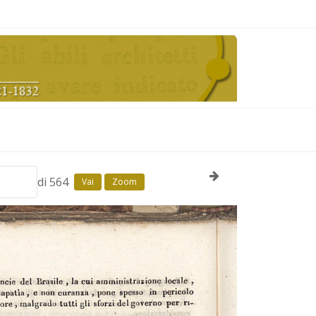
di 564
Vai
Zoom