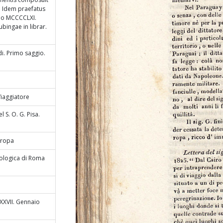
. Idem praefatus
nno MCCCCLXI.
ubingae in librar.
i. Primo saggio.
Viaggiatore
 S. O. G. Pisa.
Europa
eologica di Roma
 XXVII. Gennaio