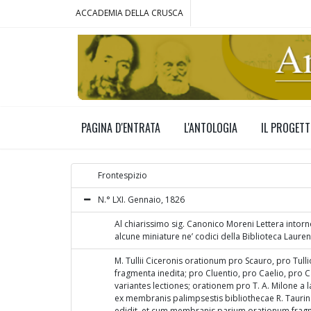
ACCADEMIA DELLA CRUSCA
PAGINA D'ENTRATA
L'ANTOLOGIA
IL PROGET
Frontespizio
N.° LXI. Gennaio, 1826
Al chiarissimo sig. Canonico Moreni Lettera intorno 
alcune miniature ne’ codici della Biblioteca Laure
M. Tullii Ciceronis orationum pro Scauro, pro Tulli
fragmenta inedita; pro Cluentio, pro Caelio, pro C
variantes lectiones; orationem pro T. A. Milone a l
ex membranis palimpsestis bibliothecae R. Taurin
edidit, et cum membranis parium orationum frag