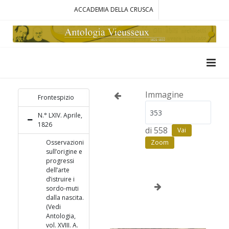
ACCADEMIA DELLA CRUSCA
Immagine
Frontespizio
N.° LXIV. Aprile,
1826
di 558
Vai
Osservazioni
Zoom
sull’origine e
progressi
dell’arte
d’istruire i
sordo-muti
dalla nascita.
(Vedi
Antologia,
vol. XVIII. A.