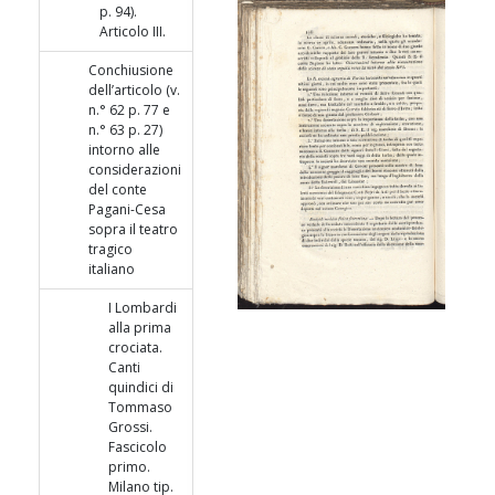
p. 94).
Articolo III.
Conchiusione
dell’articolo (v.
n.° 62 p. 77 e
n.° 63 p. 27)
intorno alle
considerazioni
del conte
Pagani-Cesa
sopra il teatro
tragico
italiano
I Lombardi
alla prima
crociata.
Canti
quindici di
Tommaso
Grossi.
Fascicolo
primo.
Milano tip.