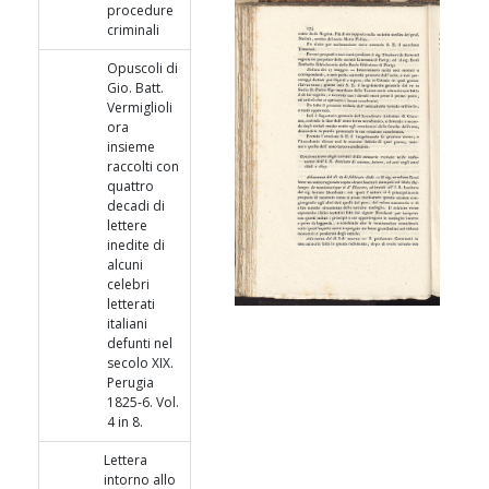
procedure
criminali
Opuscoli di
Gio. Batt.
Vermiglioli
ora
insieme
raccolti con
quattro
decadi di
lettere
inedite di
alcuni
celebri
letterati
italiani
defunti nel
secolo XIX.
Perugia
1825-6. Vol.
4 in 8.
Lettera
intorno allo