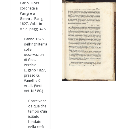
Carlo Lucas
coronata a
Parigi e a
Ginevra. Parigi
1827. Vol. I. in
8.° di pagg. 426
L’anno 1826
dell’Inghilterra
colle
osservazioni
di Gius.
Pecchio.
Lugano 1827,
presso G.
Vanelli e C.
Art. II. (Vedi
Ant. N.° 80.)
Corre voce
da qualche
tempo d’un
istituto
fondato
nella città