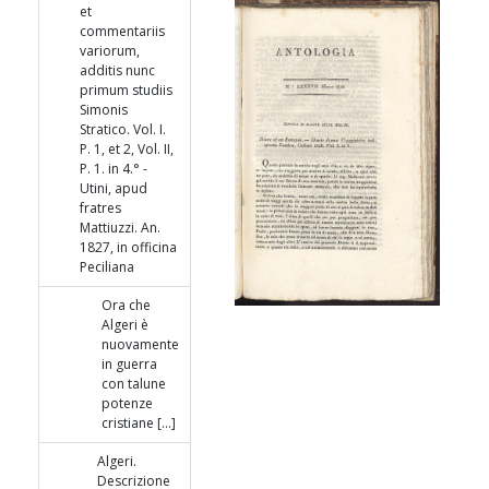
et
commentariis
variorum,
additis nunc
primum studiis
Simonis
Stratico. Vol. I.
P. 1, et 2, Vol. II,
P. 1. in 4.° -
Utini, apud
fratres
Mattiuzzi. An.
1827, in officina
Peciliana
Ora che
Algeri è
nuovamente
in guerra
con talune
potenze
cristiane [...]
Algeri.
Descrizione