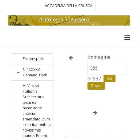
ACCADEMIA DELLA CRUSCA
Immagine
Frontespizio
N.° LXXXV.
Gennaio 1828
di 537
Vai
M. Vitruvii
Zoom
Pollionis
Architectura,
textu ex
recensione
codicum
emendato, cum
exercitationibus
novissimis
Ioannis Poleni,