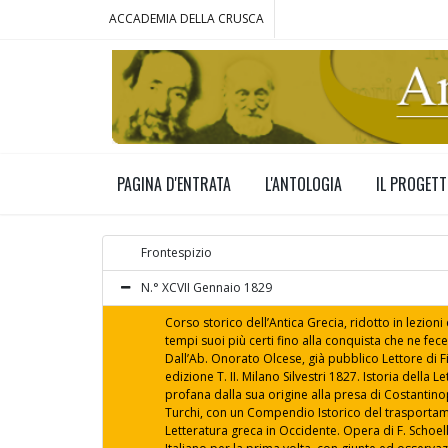
ACCADEMIA DELLA CRUSCA
PAGINA D'ENTRATA
L'ANTOLOGIA
IL PROGET
Frontespizio
N.° XCVII Gennaio 1829
Corso storico dell’Antica Grecia, ridotto in lezioni
tempi suoi più certi fino alla conquista che ne fec
Dall’Ab. Onorato Olcese, già pubblico Lettore di F
edizione T. II. Milano Silvestri 1827. Istoria della L
profana dalla sua origine alla presa di Costantinop
Turchi, con un Compendio Istorico del trasporta
Letteratura greca in Occidente. Opera di F. Schoell