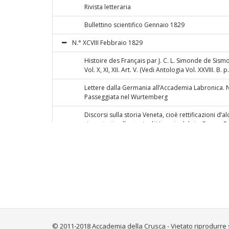
Rivista letteraria
Bullettino scientifico Gennaio 1829
N.° XCVIII Febbraio 1829
Histoire des Français par J. C. L. Simonde de Sismo
Vol. X, XI, XII. Art. V. (Vedi Antologia Vol. XXVIII. B. p
Lettere dalla Germania all’Accademia Labronica. N.
Passeggiata nel Wurtemberg
Discorsi sulla storia Veneta, cioè rettificazioni d’a
riscontrati nella storia di Venezia del sig. Daru. -
Tiepolo patrizio Veneto, Socio onorario dell’Ateneo
fratelli Mattiuzzi 1828
Cours de Littérature française professé par M. Vill
Pichon et Didier, 1828, in 8.° (Continuazione)
Ippolito Pindemonte
Rivista letteraria
Lettera annunziatrice di concordia nella repubbli
© 2011-2018 Accademia della Crusca - Vietato riprodurre 