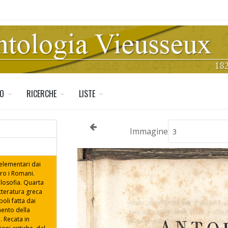
TO
RICERCHE
LISTE
Immagine
 elementari dai
ero i Romani.
ilosofia. Quarta
etteratura greca
oli fatta dai
mento della
. Recata in