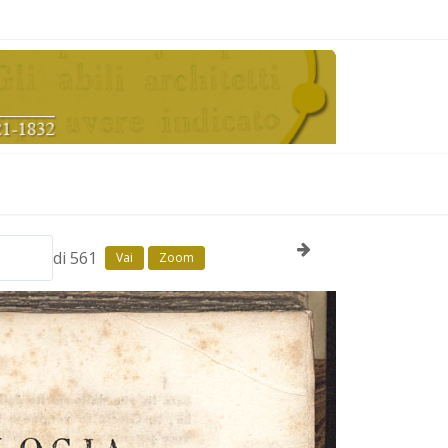
di 561
Vai
Zoom