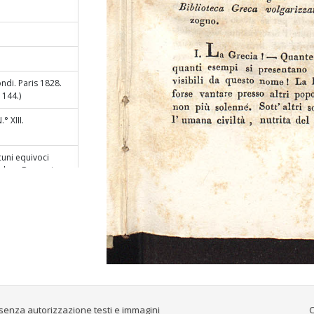
ndi. Paris 1828.
. 144.)
° XIII.
lcuni equivoci
 Del co. Domenico
. Vol. II. Udine,
emain, etc. Paris,
ca medica al
senza autorizzazione testi e immagini
C