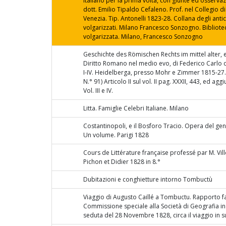
Italiano per la prima volta, con giunte ed osservazi
dott. Emilio Tipaldo Cefaleno. Prof. nel Collegio di
Venezia. Tip. Antonelli 1823-28. Collana degli antic
volgarizzati. Milano Francesco Sonzogno. Bibliot
volgarizzata. Milano, Francesco Sonzogno
Geschichte des Römischen Rechts im mittel alter, ec
Diritto Romano nel medio evo, di Federico Carlo de
I-IV. Heidelberga, presso Mohr e Zimmer 1815-27.
N.° 91) Articolo II sul vol. II pag. XXXII, 443, ed agg
Vol. III e IV.
Litta. Famiglie Celebri Italiane. Milano
Costantinopoli, e il Bosforo Tracio. Opera del ge
Un volume. Parigi 1828
Cours de Littérature française professé par M. Vill
Pichon et Didier 1828 in 8.°
Dubitazioni e conghietture intorno Tombuctù
Viaggio di Augusto Caillé a Tombuctu. Rapporto fa
Commissione speciale alla Società di Geografia in 
seduta del 28 Novembre 1828, circa il viaggio in s