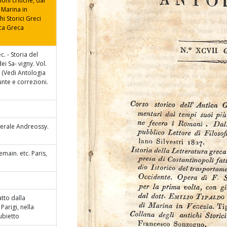
oni critiche, dal
 Marina in
hi Storici Greci
eca Greca
. - Storia del
i Sa- vigny. Vol.
 (Vedi Antologia
iunte e correzioni.
nerale Andreossy.
emain. etc. Paris,
tto dalla
Parigi, nella
ubietto