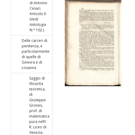
di Antonio
Cesari.
Articolo II.
(Vedi
Antologia
N.° 102.)
Delle carceri di
penitenza, e
particolarmente
di quelle di
Ginevra e di
Losanna
Saggio di
filosofia
teoretica,
di
Giuseppe
Grones,
prof. di
matematica
pura nell’I.
R. Liceo di
Venezia.