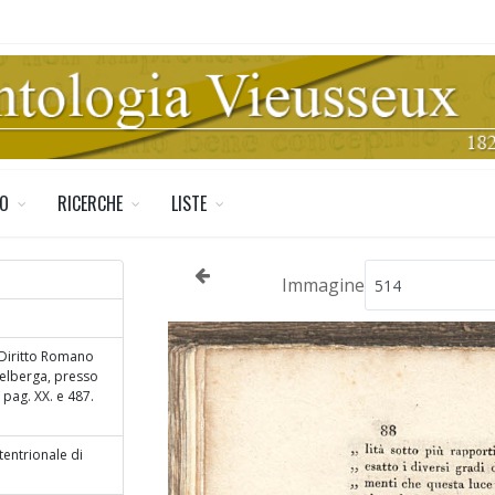
TO
RICERCHE
LISTE
Immagine
 Diritto Romano
delberga, presso
V pag. XX. e 487.
ttentrionale di