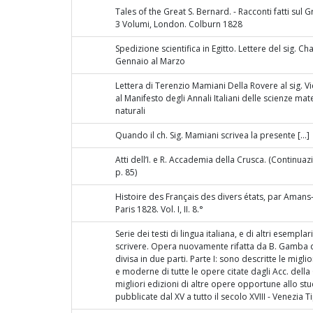
Tales of the Great S. Bernard. - Racconti fatti sul
3 Volumi, London. Colburn 1828
Spedizione scientifica in Egitto. Lettere del sig. C
Gennaio al Marzo
Lettera di Terenzio Mamiani Della Rovere al sig. V
al Manifesto degli Annali Italiani delle scienze mat
naturali
Quando il ch. Sig. Mamiani scrivea la presente […]
Atti dell’I. e R. Accademia della Crusca. (Continuazio
p. 85)
Histoire des Français des divers états, par Amans-
Paris 1828. Vol. I, II. 8.°
Serie dei testi di lingua italiana, e di altri esempla
scrivere. Opera nuovamente rifatta da B. Gamba 
divisa in due parti. Parte I: sono descritte le miglio
e moderne di tutte le opere citate dagli Acc. della C
migliori edizioni di altre opere opportune allo stu
pubblicate dal XV a tutto il secolo XVIII - Venezia T