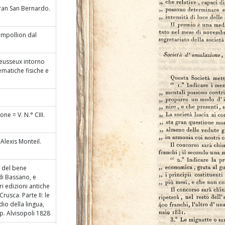
 Gran San Bernardo.
hampollion dal
ieusseux intorno
ematiche fisiche e
ne = V. N.° CIII.
Alexis Monteil.
ri del bene
di Bassano, e
ri edizioni antiche
rusca. Parte II: le
dio della lingua,
ip. Alvisopoli 1828