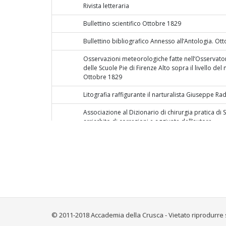
Rivista letteraria
Bullettino scientifico Ottobre 1829
Bullettino bibliografico Annesso all’Antologia. Ot
Osservazioni meteorologiche fatte nell’Osservat
delle Scuole Pie di Firenze Alto sopra il livello del
Ottobre 1829
Litografia raffigurante il narturalista Giuseppe Ra
Associazione al Dizionario di chirurgia pratica d
arricchito di correzioni e aggiunte dell’autore
Novembre e Dicembre 1829. N.° 107-108
Storia dell’economia pubblica in Italia di Giusepp
preceduta da una introduzione ec. Lugano 1829, p
L’Oriente. Lettere del Barone T. Renouard de Bussie
1827 e nel 1828. T. II. Parigi
Saggio Storico critico della Commedia Italiana, del 
© 2011-2018 Accademia della Crusca - Vietato riprodurre 
coll’epigrafe oraziana: Haec placuit semper, decie