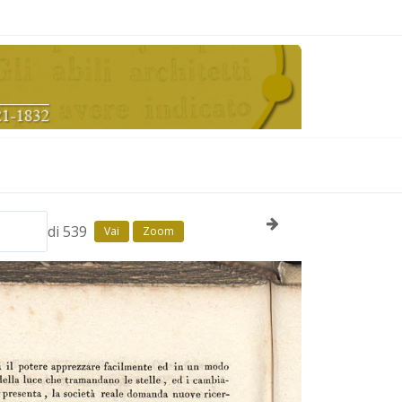
di 539
Vai
Zoom