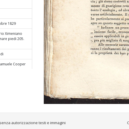
tobre 1829
orio Ximeniano
 mare piedi 205.
ddi
i Samuele Cooper
e Pecchio,
resso Ruggia e C.
rre, scritte nel
prof. F. Salvi
senza autorizzazione testi e immagini
C
s repetita