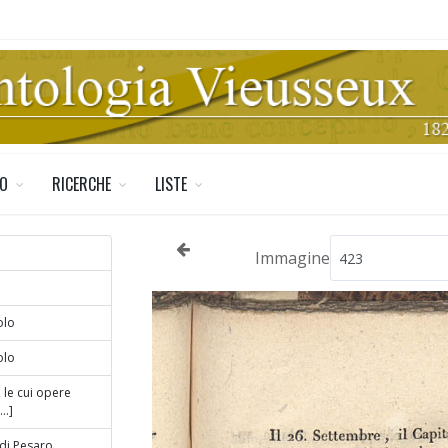
TO
RICERCHE
LISTE
Immagine
olo
olo
, le cui opere
..]
 di Pesaro