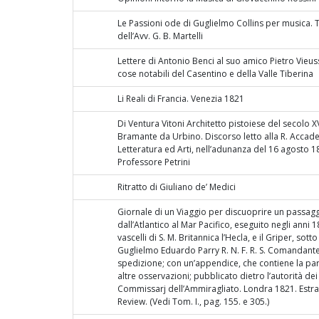
Le Passioni ode di Guglielmo Collins per musica.
dell’Avv. G. B. Martelli
Lettere di Antonio Benci al suo amico Pietro Vieus
cose notabili del Casentino e della Valle Tiberina
Li Reali di Francia. Venezia 1821
Di Ventura Vitoni Architetto pistoiese del secolo X
Bramante da Urbino. Discorso letto alla R. Accade
Letteratura ed Arti, nell’adunanza del 16 agosto 1
Professore Petrini
Ritratto di Giuliano de’ Medici
Giornale di un Viaggio per discuoprire un passag
dall’Atlantico al Mar Pacifico, eseguito negli anni 1
vascelli di S. M. Britannica l’Hecla, e il Griper, sotto
Guglielmo Eduardo Parry R. N. F. R. S. Comandante
spedizione; con un’appendice, che contiene la part
altre osservazioni; pubblicato dietro l’autorità de
Commissarj dell’Ammiragliato. Londra 1821. Estra
Review. (Vedi Tom. I., pag. 155. e 305.)