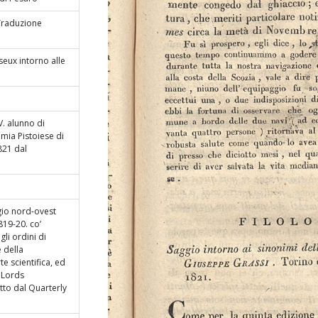
 Traduzione
seux intorno alle
V. alunno di
mia Pistoiese di
821 dal
gio nord-ovest
819-20. co’
 gli ordini di
 della
e scientifica, ed
i Lords
tto dal Quarterly