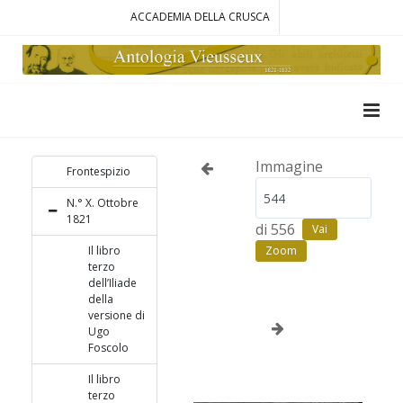
ACCADEMIA DELLA CRUSCA
Immagine
Frontespizio
N.° X. Ottobre
1821
di 556
Vai
Il libro
Zoom
terzo
dell’Iliade
della
versione di
Ugo
Foscolo
Il libro
terzo