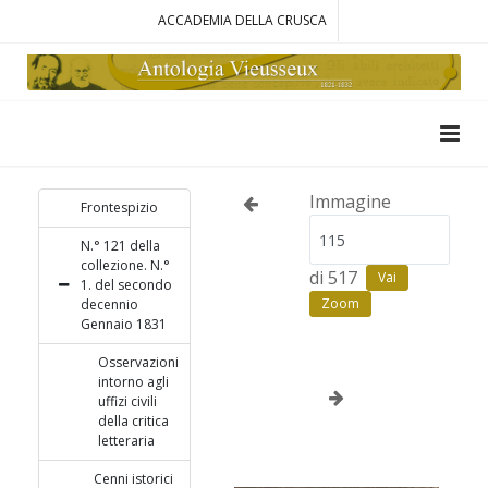
ACCADEMIA DELLA CRUSCA
Immagine
Frontespizio
N.° 121 della
collezione. N.°
di 517
Vai
1. del secondo
Zoom
decennio
Gennaio 1831
Osservazioni
intorno agli
uffizi civili
della critica
letteraria
Cenni istorici