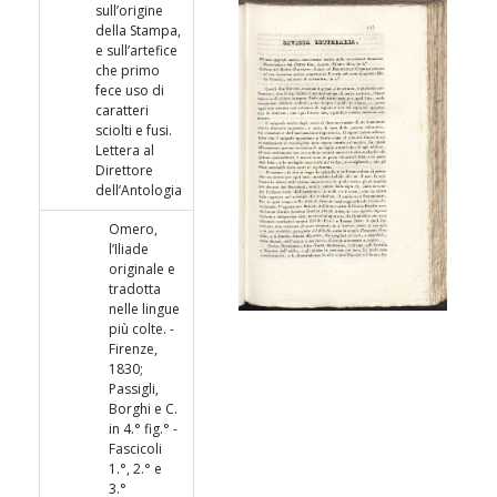
sull’origine
della Stampa,
e sull’artefice
che primo
fece uso di
caratteri
sciolti e fusi.
Lettera al
Direttore
dell’Antologia
Omero,
l’Iliade
originale e
tradotta
nelle lingue
più colte. -
Firenze,
1830;
Passigli,
Borghi e C.
in 4.° fig.° -
Fascicoli
1.°, 2.° e
3.°