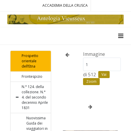
ACCADEMIA DELLA CRUSCA
Immagine
Prospetto
orientale
dell’Etna
di 512
Vai
Frontespizio
Zoom
N.° 124. della
collezione. N.°
4. del secondo
decennio Aprile
1831
Nuovissima
Guida dei
viaggiatori in