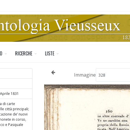
TO
RICERCHE
LISTE
Immagine
 Aprile 1831
a di carte
e città principali;
icazione de’ nuovi
e monete in corso,
maco e Pasquale