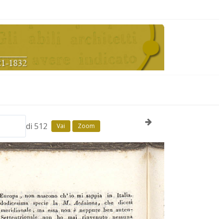
di 512
Vai
Zoom