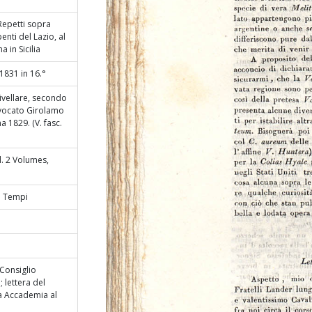
Repetti sopra
enti del Lazio, al
a in Sicilia
1831 in 16.°
livellare, secondo
vvocato Girolamo
a 1829. (V. fasc.
l. 2 Volumes,
gi Tempi
Consiglio
 lettera del
a Accademia al