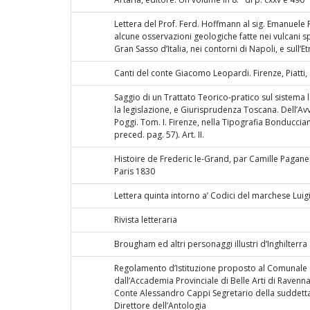
Lettera del Prof. Ferd. Hoffmann al sig. Emanuele 
alcune osservazioni geologiche fatte nei vulcani sp
Gran Sasso d’Italia, nei contorni di Napoli, e sull’Etn
Canti del conte Giacomo Leopardi. Firenze, Piatti, 
Saggio di un Trattato Teorico-pratico sul sistema 
la legislazione, e Giurisprudenza Toscana. Dell’A
Poggi. Tom. I. Firenze, nella Tipografia Bonduccian
preced. pag. 57). Art. II.
Histoire de Frederic le-Grand, par Camille Pagane
Paris 1830
Lettera quinta intorno a’ Codici del marchese Lui
Rivista letteraria
Brougham ed altri personaggi illustri d’Inghilterra
Regolamento d’Istituzione proposto al Comunale 
dall’Accademia Provinciale di Belle Arti di Ravenna;
Conte Alessandro Cappi Segretario della suddett
Direttore dell’Antologia