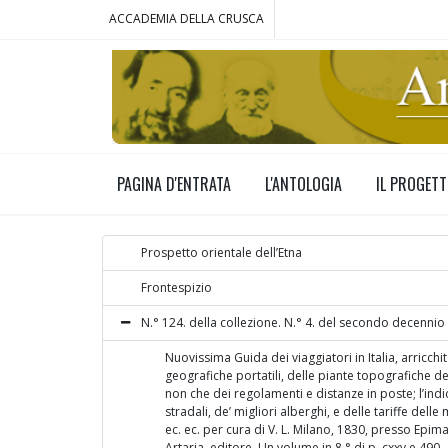
ACCADEMIA DELLA CRUSCA
PAGINA D'ENTRATA
L'ANTOLOGIA
IL PROGET
Prospetto orientale dell’Etna
Frontespizio
N.° 124. della collezione. N.° 4. del secondo decennio
Nuovissima Guida dei viaggiatori in Italia, arricchit
geografiche portatili, delle piante topografiche dell
non che dei regolamenti e distanze in poste; l’ind
stradali, de’ migliori alberghi, e delle tariffe dell
ec. ec. per cura di V. L. Milano, 1830, presso Epi
Artaria, editore. Un volume in 8.° di p. cxxv e 490