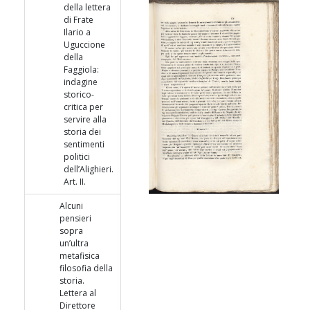
della lettera
di Frate
Ilario a
Uguccione
della
Faggiola:
indagine
storico-
critica per
servire alla
storia dei
sentimenti
politici
dell’Alighieri.
Art. II.
Alcuni
pensieri
sopra
un’ultra
metafisica
filosofia della
storia.
Lettera al
Direttore