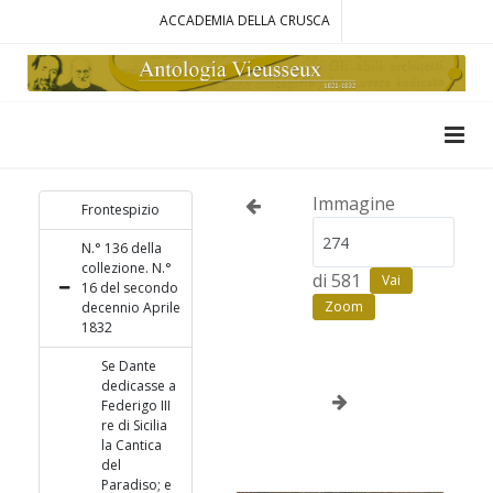
ACCADEMIA DELLA CRUSCA
Immagine
Frontespizio
N.° 136 della
collezione. N.°
di 581
Vai
16 del secondo
Zoom
decennio Aprile
1832
Se Dante
dedicasse a
Federigo III
re di Sicilia
la Cantica
del
Paradiso; e