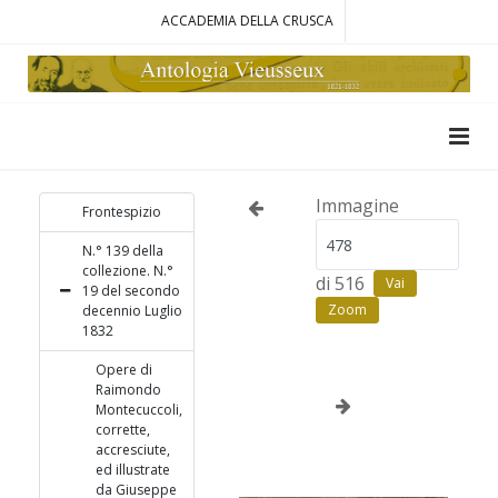
ACCADEMIA DELLA CRUSCA
Immagine
Frontespizio
N.° 139 della
collezione. N.°
di 516
Vai
19 del secondo
Zoom
decennio Luglio
1832
Opere di
Raimondo
Montecuccoli,
corrette,
accresciute,
ed illustrate
da Giuseppe