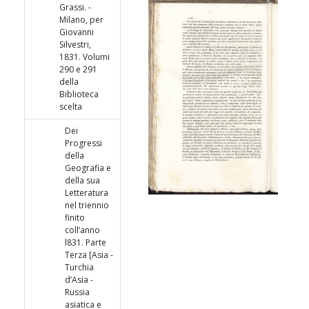
Grassi. -
Milano, per
Giovanni
Silvestri,
1831. Volumi
290 e 291
della
Biblioteca
scelta
Dei
Progressi
della
Geografia e
della sua
Letteratura
nel triennio
finito
coll’anno
l831. Parte
Terza [Asia -
Turchia
d’Asia -
Russia
asiatica e