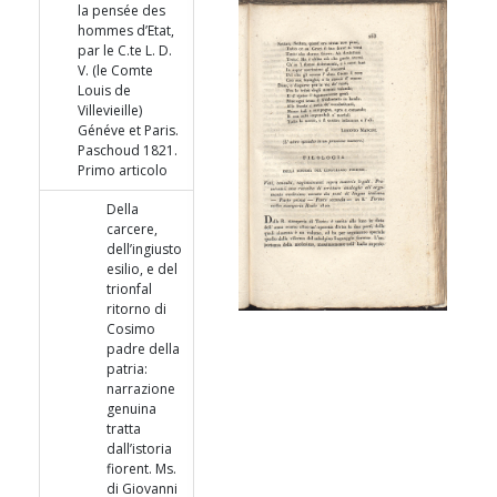
la pensée des
hommes d’Etat,
par le C.te L. D.
V. (le Comte
Louis de
Villevieille)
Généve et Paris.
Paschoud 1821.
Primo articolo
Della
carcere,
dell’ingiusto
esilio, e del
trionfal
ritorno di
Cosimo
padre della
patria:
narrazione
genuina
tratta
dall’istoria
fiorent. Ms.
di Giovanni