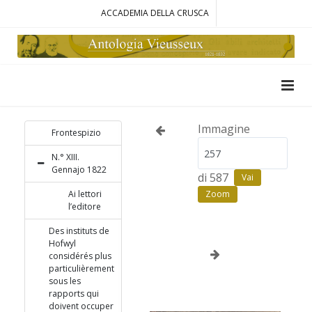
ACCADEMIA DELLA CRUSCA
Immagine
Frontespizio
N.° XIII.
Gennajo 1822
di 587
Vai
Ai lettori
Zoom
l’editore
Des instituts de
Hofwyl
considérés plus
particulièrement
sous les
rapports qui
doivent occuper