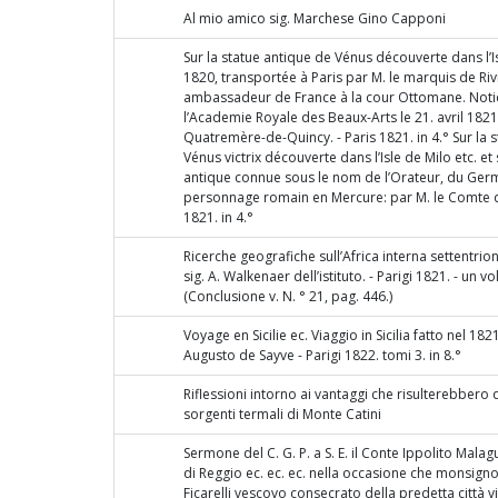
Al mio amico sig. Marchese Gino Capponi
Sur la statue antique de Vénus découverte dans l’I
1820, transportée à Paris par M. le marquis de Riv
ambassadeur de France à la cour Ottomane. Notic
l’Academie Royale des Beaux-Arts le 21. avril 1821
Quatremère-de-Quincy. - Paris 1821. in 4.° Sur la 
Vénus victrix découverte dans l’Isle de Milo etc. et 
antique connue sous le nom de l’Orateur, du Germ
personnage romain en Mercure: par M. le Comte de
1821. in 4.°
Ricerche geografiche sull’Africa interna settentrio
sig. A. Walkenaer dell’istituto. - Parigi 1821. - un vo
(Conclusione v. N. ° 21, pag. 446.)
Voyage en Sicilie ec. Viaggio in Sicilia fatto nel 18
Augusto de Sayve - Parigi 1822. tomi 3. in 8.°
Riflessioni intorno ai vantaggi che risulterebbero 
sorgenti termali di Monte Catini
Sermone del C. G. P. a S. E. il Conte Ippolito Mala
di Reggio ec. ec. ec. nella occasione che monsign
Ficarelli vescovo consecrato della predetta città v