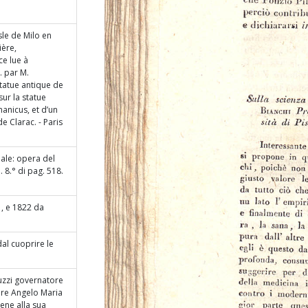
sle de Milo en
ière,
e lue à
. par M.
statue antique de
sur la statue
anicus, et d’un
 Clarac. - Paris
nale: opera del
l. 8.° di pag. 518.
21, e 1822 da
dal cuoprire le
guzzi governatore
ore Angelo Maria
iene alla sua