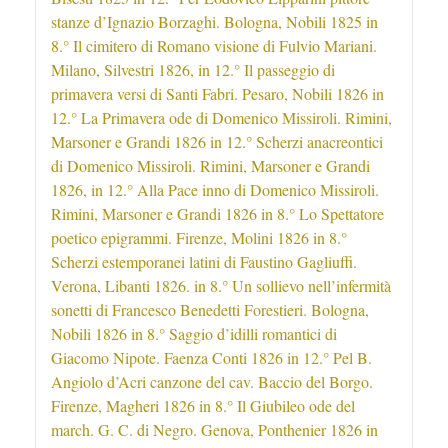
stanze d’Ignazio Borzaghi. Bologna, Nobili 1825 in
8.° Il cimitero di Romano visione di Fulvio Mariani.
Milano, Silvestri 1826, in 12.° Il passeggio di
primavera versi di Santi Fabri. Pesaro, Nobili 1826 in
12.° La Primavera ode di Domenico Missiroli. Rimini,
Marsoner e Grandi 1826 in 12.° Scherzi anacreontici
di Domenico Missiroli. Rimini, Marsoner e Grandi
1826, in 12.° Alla Pace inno di Domenico Missiroli.
Rimini, Marsoner e Grandi 1826 in 8.° Lo Spettatore
poetico epigrammi. Firenze, Molini 1826 in 8.°
Scherzi estemporanei latini di Faustino Gagliuffi.
Verona, Libanti 1826. in 8.° Un sollievo nell’infermità
sonetti di Francesco Benedetti Forestieri. Bologna,
Nobili 1826 in 8.° Saggio d’idilli romantici di
Giacomo Nipote. Faenza Conti 1826 in 12.° Pel B.
Angiolo d’Acri canzone del cav. Baccio del Borgo.
Firenze, Magheri 1826 in 8.° Il Giubileo ode del
march. G. C. di Negro. Genova, Ponthenier 1826 in