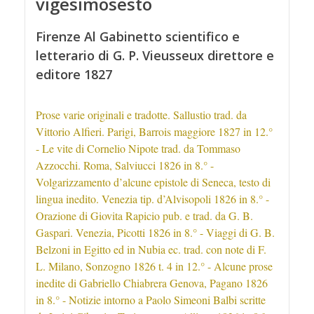
vigesimosesto
Firenze Al Gabinetto scientifico e
letterario di G. P. Vieusseux direttore e
editore 1827
Prose varie originali e tradotte. Sallustio trad. da
Vittorio Alfieri. Parigi, Barrois maggiore 1827 in 12.°
- Le vite di Cornelio Nipote trad. da Tommaso
Azzocchi. Roma, Salviucci 1826 in 8.° -
Volgarizzamento d’alcune epistole di Seneca, testo di
lingua inedito. Venezia tip. d’Alvisopoli 1826 in 8.° -
Orazione di Giovita Rapicio pub. e trad. da G. B.
Gaspari. Venezia, Picotti 1826 in 8.° - Viaggi di G. B.
Belzoni in Egitto ed in Nubia ec. trad. con note di F.
L. Milano, Sonzogno 1826 t. 4 in 12.° - Alcune prose
inedite di Gabriello Chiabrera Genova, Pagano 1826
in 8.° - Notizie intorno a Paolo Simeoni Balbi scritte