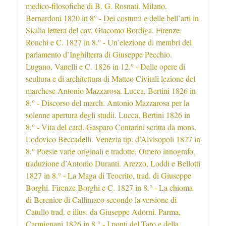
medico-filosofiche di B. G. Rosnati. Milano,
Bernardoni 1820 in 8° - Dei costumi e delle bell’arti in
Sicilia lettera del cav. Giacomo Bordiga. Firenze,
Ronchi e C. 1827 in 8.° - Un’elezione di membri del
parlamento d’Inghilterra di Giuseppe Pecchio.
Lugano, Vanelli e C. 1826 in 12.° - Delle opere di
scultura e di architettura di Matteo Civitali lezione del
marchese Antonio Mazzarosa. Lucca, Bertini 1826 in
8.° - Discorso del march. Antonio Mazzarosa per la
solenne apertura degli studii. Lucca, Bertini 1826 in
8.° - Vita del card. Gasparo Contarini scritta da mons.
Lodovico Beccadelli. Venezia tip. d’Alvisopoli 1827 in
8.° Poesie varie originali e tradotte. Omero innografo,
traduzione d’Antonio Duranti. Arezzo, Loddi e Bellotti
1827 in 8.° - La Maga di Teocrito, trad. di Giuseppe
Borghi. Firenze Borghi e C. 1827 in 8.° - La chioma
di Berenice di Callimaco secondo la versione di
Catullo trad. e illus. da Giuseppe Adorni. Parma,
Carmignani 1826 in 8.° - I ponti del Taro e della