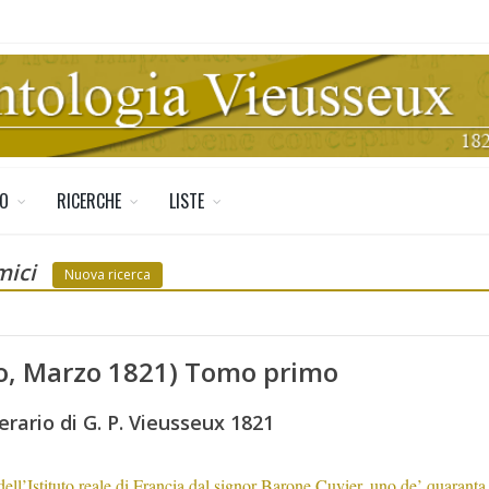
TO
RICERCHE
LISTE
mici
Nuova ricerca
jo, Marzo 1821) Tomo primo
erario di G. P. Vieusseux 1821
e dell’Istituto reale di Francia dal signor Barone Cuvier, uno de’ quaran