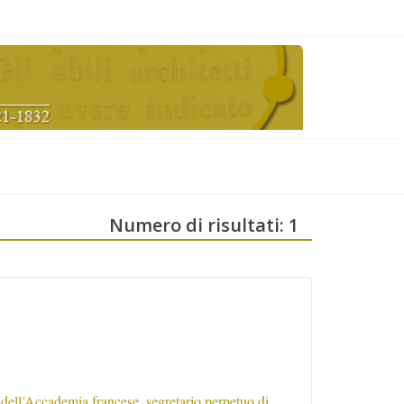
Numero di risultati: 1
ta dell’Accademia francese, segretario perpetuo di