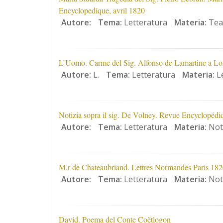
Encyclopedique, avril 1820
Autore:
Tema:
Letteratura
Materia:
Tea
L’Uomo. Carme del Sig. Alfonso de Lamartine a L
Autore:
L.
Tema:
Letteratura
Materia:
Le
Notizia sopra il sig. De Volney. Revue Encyclopédiq
Autore:
Tema:
Letteratura
Materia:
Nota
M.r de Chateaubriand. Lettres Normandes Paris 18
Autore:
Tema:
Letteratura
Materia:
Nota
David. Poema del Conte Coëtlogon