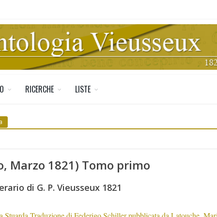
TO
RICERCHE
LISTE
a
jo, Marzo 1821) Tomo primo
erario di G. P. Vieusseux 1821
a Stuarda Traduzione di Federigo Schiller pubblicata da Latouche. Mari