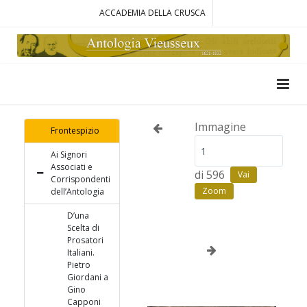
ACCADEMIA DELLA CRUSCA
Immagine
Frontespizio
Ai Signori
Associati e
di 596
Vai
Corrispondenti
Zoom
dell’Antologia
D’una
Scelta di
Prosatori
Italiani.
Pietro
Giordani a
Gino
Capponi