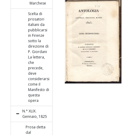
Marchese
Scelta di
prosatori
italiani da
pubblicarsi
in Firenze
sotto la
direzione di
P. Giordani
La lettera,
che
precede,
deve
considerarsi
come il
Manifesto di
questa
opera
N.° XLIX.
Gennaio, 1825
Prosa detta
dal