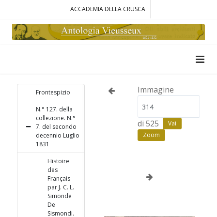
ACCADEMIA DELLA CRUSCA
Immagine
Frontespizio
N.° 127. della
collezione. N.°
di 525
Vai
7. del secondo
Zoom
decennio Luglio
1831
Histoire
des
Français
par J. C. L.
Simonde
De
Sismondi.