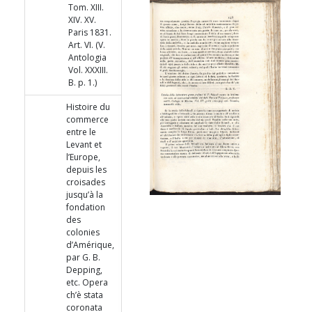
Tom. XIII.
XIV. XV.
Paris 1831.
Art. VI. (V.
Antologia
Vol. XXXIII.
B. p. 1.)
Histoire du
commerce
entre le
Levant et
l’Europe,
depuis les
croisades
jusqu’à la
fondation
des
colonies
d’Amérique,
par G. B.
Depping,
etc. Opera
ch’è stata
coronata